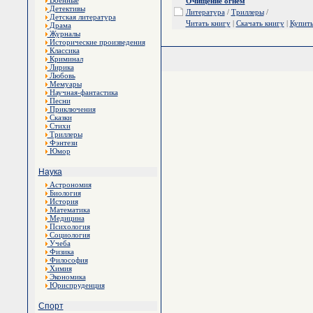
Военные
Очищение огнем
Детективы
Литература
/
Триллеры
/
Детская литература
Читать книгу
|
Скачать книгу
|
Купит
Драма
Журналы
Исторические произведения
Классика
Криминал
Лирика
Любовь
Мемуары
Научная-фантастика
Песни
Приключения
Сказки
Стихи
Триллеры
Фэнтези
Юмор
Наука
Астрономия
Биология
История
Математика
Медицина
Психология
Социология
Учеба
Физика
Философия
Химия
Экономика
Юриспруденция
Спорт