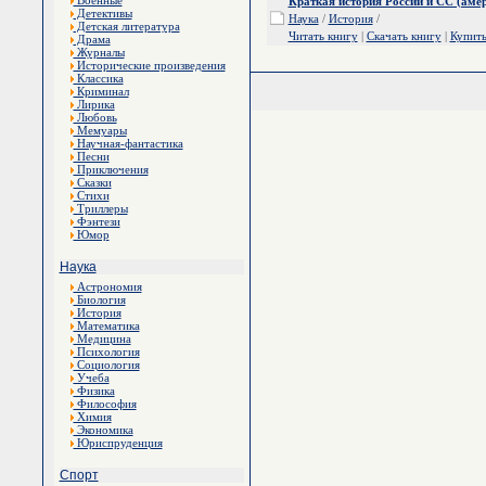
Военные
Краткая история России и СС (амер
Детективы
Наука
/
История
/
Детская литература
Читать книгу
|
Скачать книгу
|
Купит
Драма
Журналы
Исторические произведения
Классика
Криминал
Лирика
Любовь
Мемуары
Научная-фантастика
Песни
Приключения
Сказки
Стихи
Триллеры
Фэнтези
Юмор
Наука
Астрономия
Биология
История
Математика
Медицина
Психология
Социология
Учеба
Физика
Философия
Химия
Экономика
Юриспруденция
Спорт