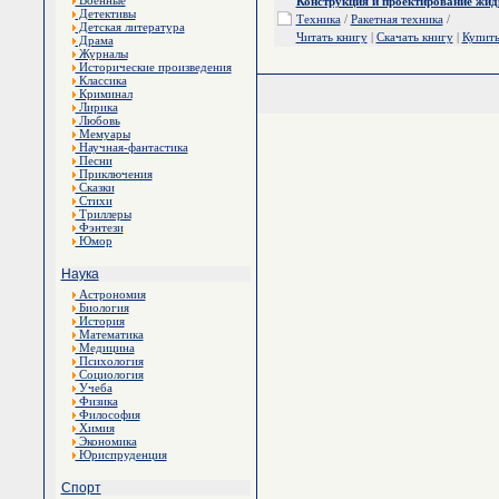
Военные
Конструкция и проектирование жид
Детективы
Техника
/
Ракетная техника
/
Детская литература
Читать книгу
|
Скачать книгу
|
Купит
Драма
Журналы
Исторические произведения
Классика
Криминал
Лирика
Любовь
Мемуары
Научная-фантастика
Песни
Приключения
Сказки
Стихи
Триллеры
Фэнтези
Юмор
Наука
Астрономия
Биология
История
Математика
Медицина
Психология
Социология
Учеба
Физика
Философия
Химия
Экономика
Юриспруденция
Спорт