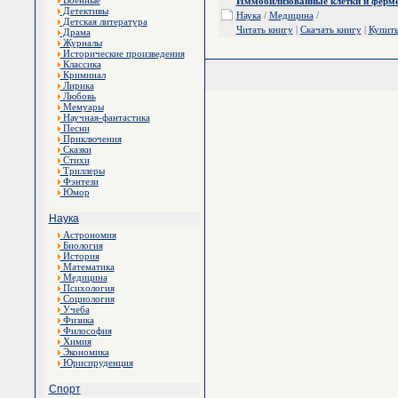
Военные
Иммобилизованные клетки и ферм
Детективы
Наука
/
Медицина
/
Детская литература
Читать книгу
|
Скачать книгу
|
Купит
Драма
Журналы
Исторические произведения
Классика
Криминал
Лирика
Любовь
Мемуары
Научная-фантастика
Песни
Приключения
Сказки
Стихи
Триллеры
Фэнтези
Юмор
Наука
Астрономия
Биология
История
Математика
Медицина
Психология
Социология
Учеба
Физика
Философия
Химия
Экономика
Юриспруденция
Спорт