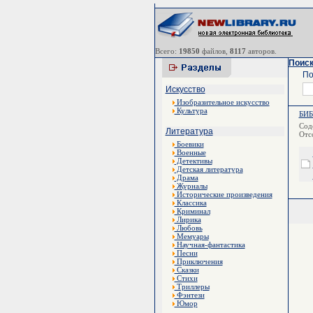
Всего:
19850
файлов,
8117
авторов.
Поиск
По
Искусство
Изобразительное искусство
Культура
БИ
Сод
Литература
Отс
Боевики
Военные
Детективы
Детская литература
Драма
Журналы
Исторические произведения
Классика
Криминал
Лирика
Любовь
Мемуары
Научная-фантастика
Песни
Приключения
Сказки
Стихи
Триллеры
Фэнтези
Юмор