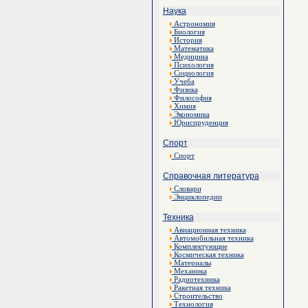
Наука
Астрономия
Биология
История
Математика
Медицина
Психология
Социология
Учеба
Физика
Философия
Химия
Экономика
Юриспруденция
Спорт
Спорт
Справочная литература
Словари
Энциклопедии
Техника
Авиационная техника
Автомобильная техника
Комплектующие
Космическая техника
Материалы
Механика
Радиотехника
Ракетная техника
Строительство
Технология