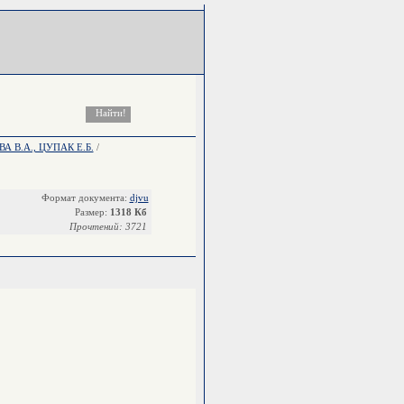
 В.А., ЦУПАК Е.Б.
/
Формат документа:
djvu
Размер:
1318 Кб
Прочтений: 3721