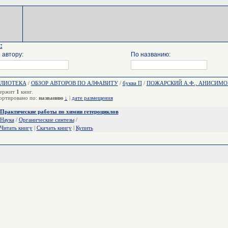
:
 автору:
По названию:
БЛИОТЕКА
/
ОБЗОР АВТОРОВ ПО АЛФАВИТУ
/
буква П
/
ПОЖАРСКИЙ А.Ф., АНИСИМОВА
ержит
1
книг.
ортировано по:
названию
↓
|
дате размещения
Практические работы по химии гетероциклов
Наука
/
Органические синтезы
/
Читать книгу
|
Скачать книгу
|
Купить