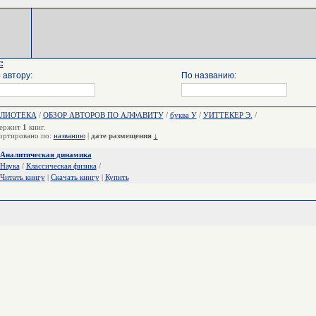
:
 автору:
По названию:
БЛИОТЕКА
/
ОБЗОР АВТОРОВ ПО АЛФАВИТУ
/
буква У
/
УИТТЕКЕР Э.
/
ержит
1
книг.
ортировано по:
названию
|
дате размещения
↓
Аналитическая динамика
Наука
/
Классическая физика
/
Читать книгу
|
Скачать книгу
|
Купить