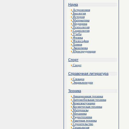
Наука
Астрономия
Биология
История
Математика
Медицина
Психология
Социология
Учеба
Физика
Философия
Химия
Экономика
Юриспруденция
Спорт
Спорт
Справочная литература
Словари
Энциклопедии
Техника
Авиационная техника
Автомобильная техника
Комплектующие
Космическая техника
Материалы
Механика
Радиотехника
Ракетная техника
Строительство
Технология