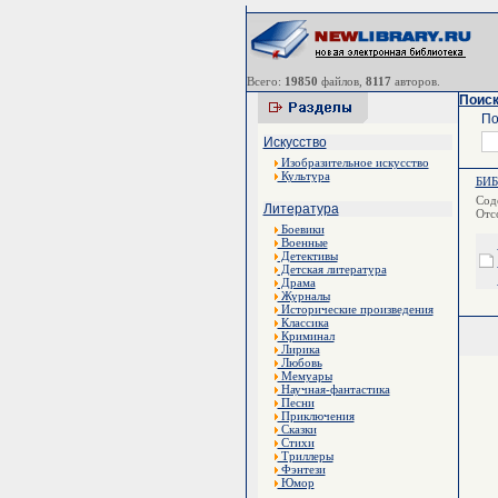
Всего:
19850
файлов,
8117
авторов.
Поиск
По
Искусство
Изобразительное искусство
Культура
БИ
Сод
Литература
Отс
Боевики
Военные
Детективы
Детская литература
Драма
Журналы
Исторические произведения
Классика
Криминал
Лирика
Любовь
Мемуары
Научная-фантастика
Песни
Приключения
Сказки
Стихи
Триллеры
Фэнтези
Юмор