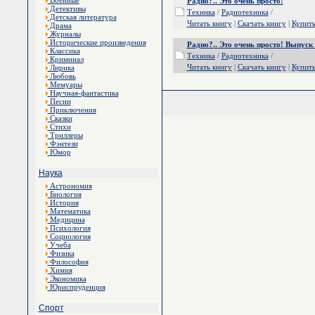
Военные
Радио?.. Это очень просто!
Детективы
Техника
/
Радиотехника
/
Детская литература
Читать книгу
|
Скачать книгу
|
Купит
Драма
Журналы
Исторические произведения
Радио?.. Это очень просто! Выпуск
Классика
Техника
/
Радиотехника
/
Криминал
Читать книгу
|
Скачать книгу
|
Купит
Лирика
Любовь
Мемуары
Научная-фантастика
Песни
Приключения
Сказки
Стихи
Триллеры
Фэнтези
Юмор
Наука
Астрономия
Биология
История
Математика
Медицина
Психология
Социология
Учеба
Физика
Философия
Химия
Экономика
Юриспруденция
Спорт