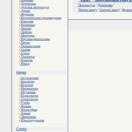
Военные
"Альфа" - сверхсекретный отряд 
Детективы
Литература
/
Детективы
/
Детская литература
Читать книгу
|
Скачать книгу
|
Купит
Драма
Журналы
Исторические произведения
Классика
Криминал
Лирика
Любовь
Мемуары
Научная-фантастика
Песни
Приключения
Сказки
Стихи
Триллеры
Фэнтези
Юмор
Наука
Астрономия
Биология
История
Математика
Медицина
Психология
Социология
Учеба
Физика
Философия
Химия
Экономика
Юриспруденция
Спорт