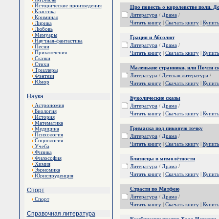
Исторические произведения
Про повесть о королевстве поли. Д
Классика
Литература
/
Драма
/
Криминал
Читать книгу
|
Скачать книгу
|
Купит
Лирика
Любовь
Мемуары
Грация и Абсолют
Научная-фантастика
Литература
/
Драма
/
Песни
Приключения
Читать книгу
|
Скачать книгу
|
Купит
Сказки
Стихи
Маленькие странники, или Почти с
Триллеры
Литература
/
Детская литература
/
Фэнтези
Юмор
Читать книгу
|
Скачать книгу
|
Купит
Наука
Буколические сказы
Астрономия
Литература
/
Драма
/
Биология
Читать книгу
|
Скачать книгу
|
Купит
История
Математика
Гримаска под пиковую точку
Медицина
Психология
Литература
/
Драма
/
Социология
Читать книгу
|
Скачать книгу
|
Купит
Учеба
Физика
Философия
Близнецы в мимолётности
Химия
Литература
/
Драма
/
Экономика
Читать книгу
|
Скачать книгу
|
Купит
Юриспруденция
Страсти по Матфею
Спорт
Литература
/
Драма
/
Спорт
Читать книгу
|
Скачать книгу
|
Купит
Справочная литература