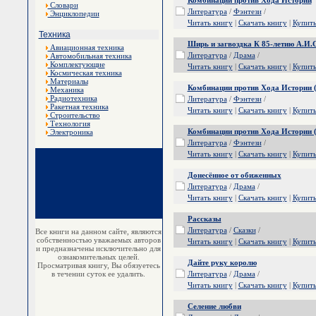
Комбинации против Хода Истории
Словари
Литература
/
Фэнтези
/
Энциклопедии
Читать книгу
|
Скачать книгу
|
Купит
Техника
Ширь и загвоздка К 85-летию А.И
Авиационная техника
Литература
/
Драма
/
Автомобильная техника
Комплектующие
Читать книгу
|
Скачать книгу
|
Купит
Космическая техника
Материалы
Комбинации против Хода Истории 
Механика
Радиотехника
Литература
/
Фэнтези
/
Ракетная техника
Читать книгу
|
Скачать книгу
|
Купит
Строительство
Технология
Комбинации против Хода Истории 
Электроника
Литература
/
Фэнтези
/
Читать книгу
|
Скачать книгу
|
Купит
Донесённое от обиженных
Литература
/
Драма
/
Читать книгу
|
Скачать книгу
|
Купит
Рассказы
Литература
/
Сказки
/
Все книги на данном сайте, являются
собственностью уважаемых авторов
Читать книгу
|
Скачать книгу
|
Купит
и предназначены исключительно для
ознакомительных целей.
Дайте руку королю
Просматривая книгу, Вы обязуетесь
в течении суток ее удалить.
Литература
/
Драма
/
Читать книгу
|
Скачать книгу
|
Купит
Селение любви