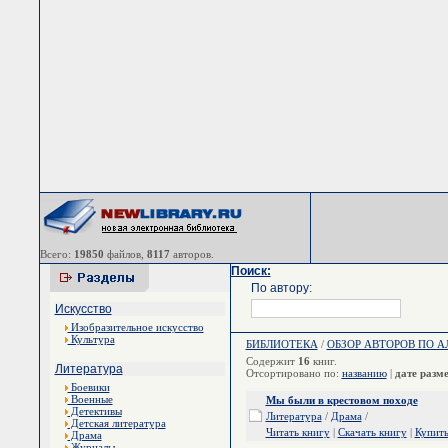
Всего:
19850
файлов,
8117
авторов.
Поиск:
По автору:
Искусство
Изобразительное искусство
Культура
БИБЛИОТЕКА
/
ОБЗОР АВТОРОВ ПО 
Содержит
16
книг.
Литература
Отсортировано по:
названию
|
дате разм
Боевики
Военные
Мы были в крестовом походе
Детективы
Литература
/
Драма
/
Детская литература
Читать книгу
|
Скачать книгу
|
Купит
Драма
Журналы