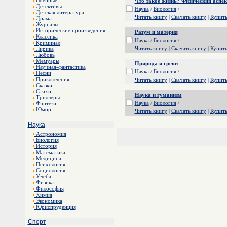
Военные
Что такое жизнь? Физический аспек
Детективы
Наука
/
Биология
/
Детская литература
Читать книгу
|
Скачать книгу
|
Купит
Драма
Журналы
Исторические произведения
Разум и материя
Классика
Наука
/
Биология
/
Криминал
Читать книгу
|
Скачать книгу
|
Купит
Лирика
Любовь
Мемуары
Природа и греки
Научная-фантастика
Наука
/
Биология
/
Песни
Приключения
Читать книгу
|
Скачать книгу
|
Купит
Сказки
Стихи
Наука и гуманизм
Триллеры
Наука
/
Биология
/
Фэнтези
Юмор
Читать книгу
|
Скачать книгу
|
Купит
Наука
Астрономия
Биология
История
Математика
Медицина
Психология
Социология
Учеба
Физика
Философия
Химия
Экономика
Юриспруденция
Спорт