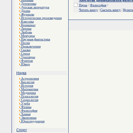
Военные
Антология древнекитайской филос
Детективы
Наука
/
Философия
/
Детская литература
Читать книгу
|
Скачать книгу
|
Купит
Драма
Журналы
Исторические произведения
Классика
Криминал
Лирика
Любовь
Мемуары
Научная-фантастика
Песни
Приключения
Сказки
Стихи
Триллеры
Фэнтези
Юмор
Наука
Астрономия
Биология
История
Математика
Медицина
Психология
Социология
Учеба
Физика
Философия
Химия
Экономика
Юриспруденция
Спорт