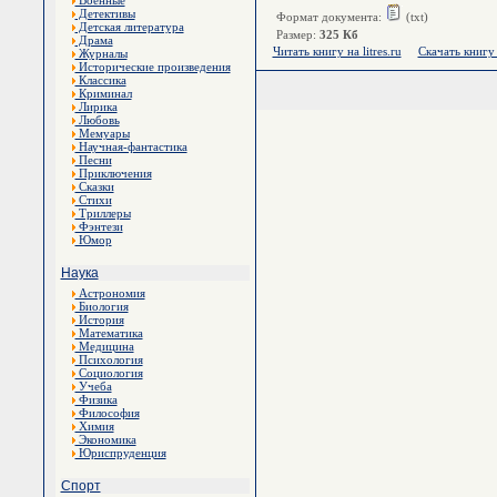
Военные
Детективы
Формат документа:
(txt)
Детская литература
Размер:
325 Кб
Драма
Читать книгу на litres.ru
Скачать книгу с
Журналы
Исторические произведения
Классика
Криминал
Лирика
Любовь
Мемуары
Научная-фантастика
Песни
Приключения
Сказки
Стихи
Триллеры
Фэнтези
Юмор
Наука
Астрономия
Биология
История
Математика
Медицина
Психология
Социология
Учеба
Физика
Философия
Химия
Экономика
Юриспруденция
Спорт