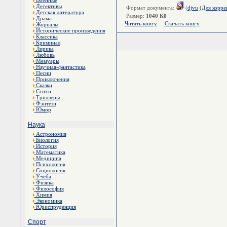
Военные
Детективы
Формат документа:
(
djvu
(Для корре
Детская литература
Размер:
1040 Кб
Драма
Читать книгу
Скачать книгу
Журналы
Исторические произведения
Классика
Криминал
Лирика
Любовь
Мемуары
Научная-фантастика
Песни
Приключения
Сказки
Стихи
Триллеры
Фэнтези
Юмор
Наука
Астрономия
Биология
История
Математика
Медицина
Психология
Социология
Учеба
Физика
Философия
Химия
Экономика
Юриспруденция
Спорт