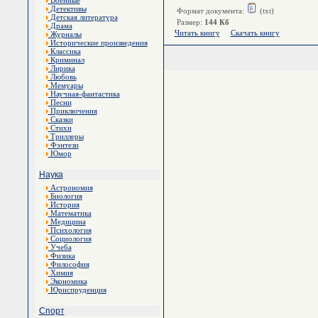
Военные
Детективы
Формат документа:
(txt)
Детская литература
Размер:
144 Кб
Драма
Читать книгу
Скачать книгу
Журналы
Исторические произведения
Классика
Криминал
Лирика
Любовь
Мемуары
Научная-фантастика
Песни
Приключения
Сказки
Стихи
Триллеры
Фэнтези
Юмор
Наука
Астрономия
Биология
История
Математика
Медицина
Психология
Социология
Учеба
Физика
Философия
Химия
Экономика
Юриспруденция
Спорт