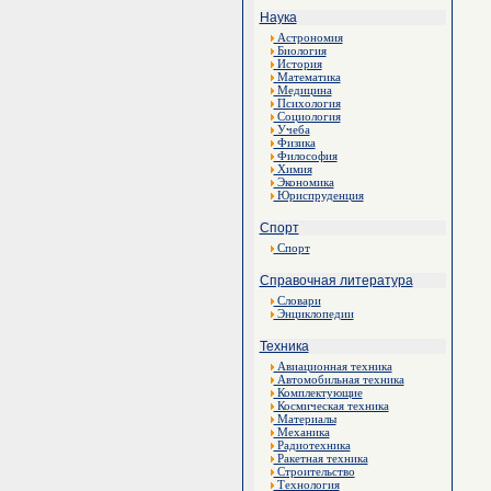
Наука
Астрономия
Биология
История
Математика
Медицина
Психология
Социология
Учеба
Физика
Философия
Химия
Экономика
Юриспруденция
Спорт
Спорт
Справочная литература
Словари
Энциклопедии
Техника
Авиационная техника
Автомобильная техника
Комплектующие
Космическая техника
Материалы
Механика
Радиотехника
Ракетная техника
Строительство
Технология