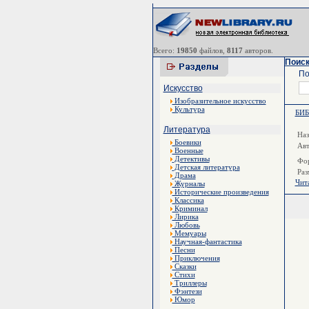
Всего:
19850
файлов,
8117
авторов.
Поиск
По
Искусство
Изобразительное искусство
Культура
БИ
Литература
Наз
Боевики
Ав
Военные
Детективы
Фор
Детская литература
Раз
Драма
Чит
Журналы
Исторические произведения
Классика
Криминал
Лирика
Любовь
Мемуары
Научная-фантастика
Песни
Приключения
Сказки
Стихи
Триллеры
Фэнтези
Юмор