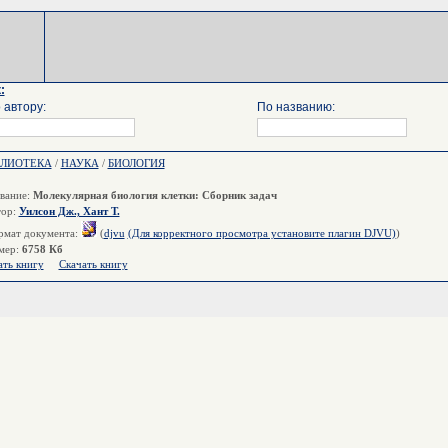
:
 автору:
По названию:
БЛИОТЕКА
/
НАУКА
/
БИОЛОГИЯ
вание:
Молекулярная биология клетки: Сборник задач
тор:
Уилсон Дж., Хант Т.
мат документа:
(
djvu
(Для корректного просмотра установите плагин DJVU)
)
мер:
6758 Кб
ать книгу
Скачать книгу