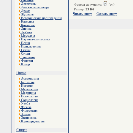
Военные
Детективы
Формат документа:
(txt)
Детская литература
Размер:
23 Кб
Драма
Читать книгу
Скачать книгу
Журналы
Исторические произведения
Классика
Криминал
Лирика
Любовь
Мемуары
Научная-фантастика
Песни
Приключения
Сказки
Стихи
Триллеры
Фэнтези
Юмор
Наука
Астрономия
Биология
История
Математика
Медицина
Психология
Социология
Учеба
Физика
Философия
Химия
Экономика
Юриспруденция
Спорт