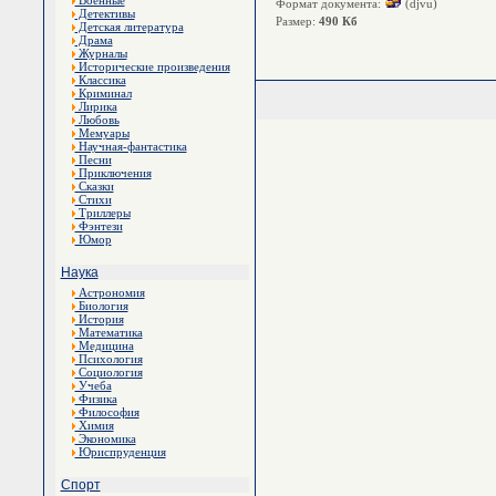
Военные
Формат документа:
(djvu)
Детективы
Размер:
490 Кб
Детская литература
Драма
Журналы
Исторические произведения
Классика
Криминал
Лирика
Любовь
Мемуары
Научная-фантастика
Песни
Приключения
Сказки
Стихи
Триллеры
Фэнтези
Юмор
Наука
Астрономия
Биология
История
Математика
Медицина
Психология
Социология
Учеба
Физика
Философия
Химия
Экономика
Юриспруденция
Спорт