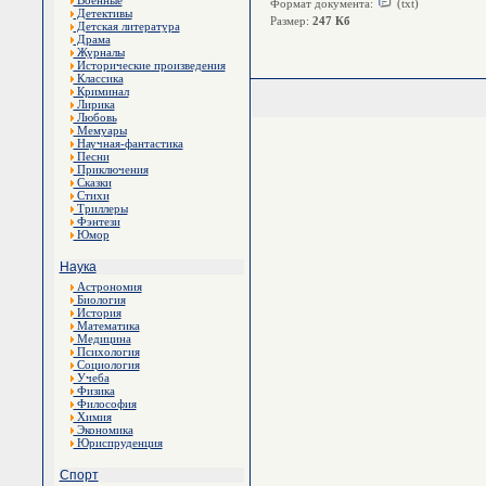
Военные
Формат документа:
(txt)
Детективы
Размер:
247 Кб
Детская литература
Драма
Журналы
Исторические произведения
Классика
Криминал
Лирика
Любовь
Мемуары
Научная-фантастика
Песни
Приключения
Сказки
Стихи
Триллеры
Фэнтези
Юмор
Наука
Астрономия
Биология
История
Математика
Медицина
Психология
Социология
Учеба
Физика
Философия
Химия
Экономика
Юриспруденция
Спорт