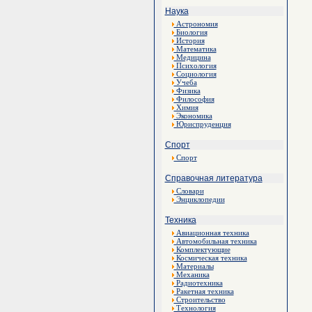
Наука
Астрономия
Биология
История
Математика
Медицина
Психология
Социология
Учеба
Физика
Философия
Химия
Экономика
Юриспруденция
Спорт
Спорт
Справочная литература
Словари
Энциклопедии
Техника
Авиационная техника
Автомобильная техника
Комплектующие
Космическая техника
Материалы
Механика
Радиотехника
Ракетная техника
Строительство
Технология