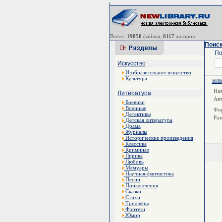
Всего:
19850
файлов,
8117
авторов.
Поиск
По
Искусство
Изобразительное искусство
Культура
БИ
Наз
Литература
Ав
Боевики
Военные
Фор
Детективы
Раз
Детская литература
Драма
Журналы
Исторические произведения
Классика
Криминал
Лирика
Любовь
Мемуары
Научная-фантастика
Песни
Приключения
Сказки
Стихи
Триллеры
Фэнтези
Юмор