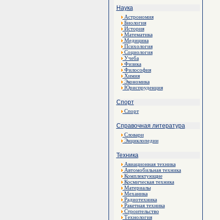
Наука
Астрономия
Биология
История
Математика
Медицина
Психология
Социология
Учеба
Физика
Философия
Химия
Экономика
Юриспруденция
Спорт
Спорт
Справочная литература
Словари
Энциклопедии
Техника
Авиационная техника
Автомобильная техника
Комплектующие
Космическая техника
Материалы
Механика
Радиотехника
Ракетная техника
Строительство
Технология