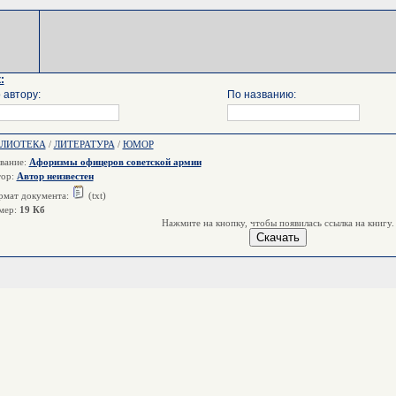
:
 автору:
По названию:
БЛИОТЕКА
/
ЛИТЕРАТУРА
/
ЮМОР
вание:
Афоризмы офицеров советской армии
тор:
Автор неизвестен
мат документа:
(txt)
мер:
19 Кб
Нажмите на кнопку, чтобы появилась ссылка на книгу.