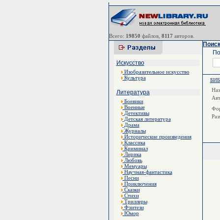
Всего:
19850
файлов,
8117
авторов.
Поиск
По
Искусство
Изобразительное искусство
Культура
БИ
Наз
Литература
Ав
Боевики
Военные
Фор
Детективы
Раз
Детская литература
Драма
Журналы
Исторические произведения
Классика
Криминал
Лирика
Любовь
Мемуары
Научная-фантастика
Песни
Приключения
Сказки
Стихи
Триллеры
Фэнтези
Юмор