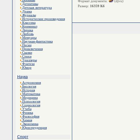
Военные
Формат документа:
(djvu)
Детективы
Размер:
16359 Кб
Детская литература
Драма
Журналы
Исторические произведения
Классика
Криминал
Лирика
Любовь
Мемуары
Научная-фантастика
Песни
Приключения
Сказки
Стихи
Триллеры
Фэнтези
Юмор
Наука
Астрономия
Биология
История
Математика
Медицина
Психология
Социология
Учеба
Физика
Философия
Химия
Экономика
Юриспруденция
Спорт