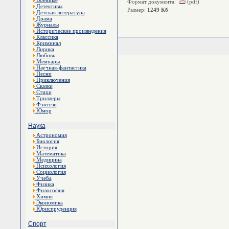
Военные
Формат документа:
(pdf)
Детективы
Размер:
1249 Кб
Детская литература
Драма
Журналы
Исторические произведения
Классика
Криминал
Лирика
Любовь
Мемуары
Научная-фантастика
Песни
Приключения
Сказки
Стихи
Триллеры
Фэнтези
Юмор
Наука
Астрономия
Биология
История
Математика
Медицина
Психология
Социология
Учеба
Физика
Философия
Химия
Экономика
Юриспруденция
Спорт