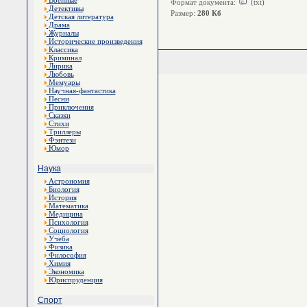
Военные
Формат документа:
(txt)
Детективы
Размер:
280 Кб
Детская литература
Драма
Журналы
Исторические произведения
Классика
Криминал
Лирика
Любовь
Мемуары
Научная-фантастика
Песни
Приключения
Сказки
Стихи
Триллеры
Фэнтези
Юмор
Наука
Астрономия
Биология
История
Математика
Медицина
Психология
Социология
Учеба
Физика
Философия
Химия
Экономика
Юриспруденция
Спорт