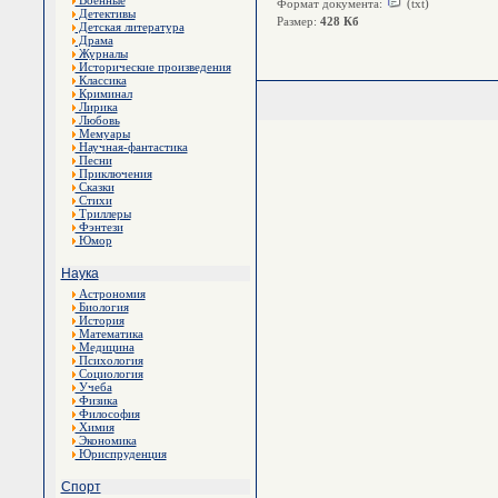
Военные
Формат документа:
(txt)
Детективы
Размер:
428 Кб
Детская литература
Драма
Журналы
Исторические произведения
Классика
Криминал
Лирика
Любовь
Мемуары
Научная-фантастика
Песни
Приключения
Сказки
Стихи
Триллеры
Фэнтези
Юмор
Наука
Астрономия
Биология
История
Математика
Медицина
Психология
Социология
Учеба
Физика
Философия
Химия
Экономика
Юриспруденция
Спорт