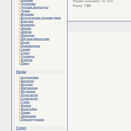
Военные
Формат документа:
(txt)
Детективы
Размер:
7 Кб
Детская литература
Драма
Журналы
Исторические произведения
Классика
Криминал
Лирика
Любовь
Мемуары
Научная-фантастика
Песни
Приключения
Сказки
Стихи
Триллеры
Фэнтези
Юмор
Наука
Астрономия
Биология
История
Математика
Медицина
Психология
Социология
Учеба
Физика
Философия
Химия
Экономика
Юриспруденция
Спорт