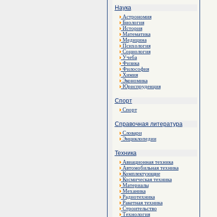
Наука
Астрономия
Биология
История
Математика
Медицина
Психология
Социология
Учеба
Физика
Философия
Химия
Экономика
Юриспруденция
Спорт
Спорт
Справочная литература
Словари
Энциклопедии
Техника
Авиационная техника
Автомобильная техника
Комплектующие
Космическая техника
Материалы
Механика
Радиотехника
Ракетная техника
Строительство
Технология