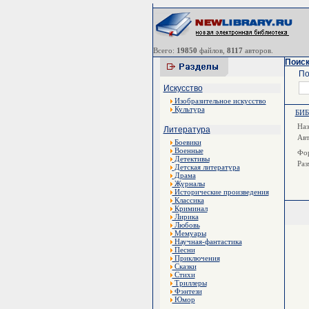
Всего:
19850
файлов,
8117
авторов.
Поиск
По
Искусство
Изобразительное искусство
Культура
БИ
Наз
Литература
Ав
Боевики
Военные
Фор
Детективы
Раз
Детская литература
Драма
Журналы
Исторические произведения
Классика
Криминал
Лирика
Любовь
Мемуары
Научная-фантастика
Песни
Приключения
Сказки
Стихи
Триллеры
Фэнтези
Юмор