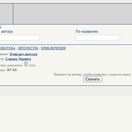
:
 автору:
По названию:
БЛИОТЕКА
/
ЛИТЕРАТУРА
/
ПРИКЛЮЧЕНИЯ
вание:
Один под парусом
тор:
Слокам Джошуа
мат документа:
(txt)
мер:
387 Кб
Нажмите на кнопку, чтобы появилась ссылка на книгу.