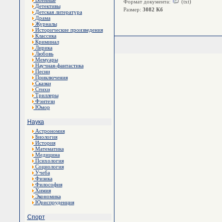
Военные
Формат документа:
(txt)
Детективы
Размер:
3082 Кб
Детская литература
Драма
Журналы
Исторические произведения
Классика
Криминал
Лирика
Любовь
Мемуары
Научная-фантастика
Песни
Приключения
Сказки
Стихи
Триллеры
Фэнтези
Юмор
Наука
Астрономия
Биология
История
Математика
Медицина
Психология
Социология
Учеба
Физика
Философия
Химия
Экономика
Юриспруденция
Спорт