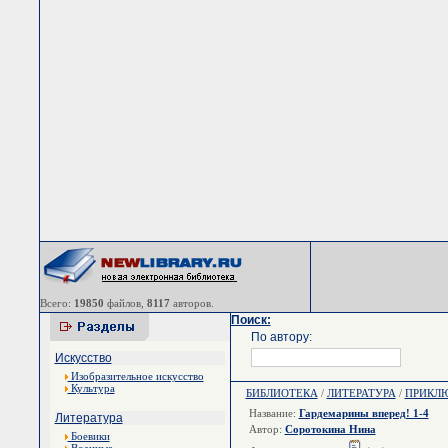
Всего:
19850
файлов,
8117
авторов.
Поиск:
По автору:
Искусство
Изобразительное искусство
Культура
БИБЛИОТЕКА
/
ЛИТЕРАТУРА
/
ПРИКЛ
Название:
Гардемарины вперед! 1-4
Литература
Автор:
Соротокина Нина
Боевики