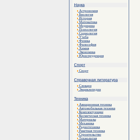
Наука
Астрономия
Биология
История
Математика
Медицина
Психология
Социология
Учеба
Физика
Философия
Химия
Экономика
Юриспруденция
Спорт
Спорт
Справочная литература
Словари
Энциклопедии
Техника
Авиационная техника
Автомобильная техника
Комплектующие
Космическая техника
Материалы
Механика
Радиотехника
Ракетная техника
Строительство
Технология