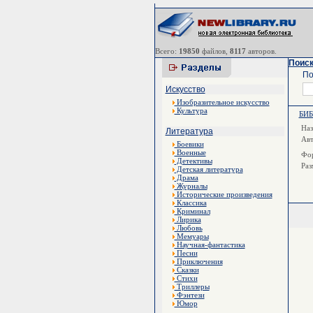
Всего:
19850
файлов,
8117
авторов.
Поиск
По
Искусство
Изобразительное искусство
Культура
БИ
Наз
Литература
Ав
Боевики
Военные
Фор
Детективы
Раз
Детская литература
Драма
Журналы
Исторические произведения
Классика
Криминал
Лирика
Любовь
Мемуары
Научная-фантастика
Песни
Приключения
Сказки
Стихи
Триллеры
Фэнтези
Юмор