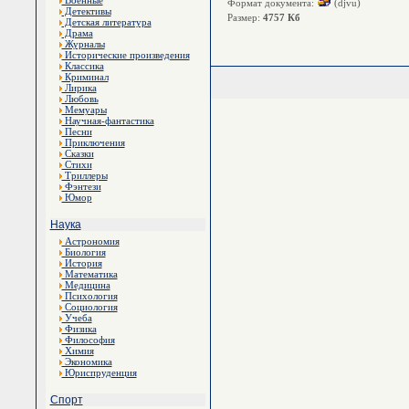
Военные
Формат документа:
(djvu)
Детективы
Размер:
4757 Кб
Детская литература
Драма
Журналы
Исторические произведения
Классика
Криминал
Лирика
Любовь
Мемуары
Научная-фантастика
Песни
Приключения
Сказки
Стихи
Триллеры
Фэнтези
Юмор
Наука
Астрономия
Биология
История
Математика
Медицина
Психология
Социология
Учеба
Физика
Философия
Химия
Экономика
Юриспруденция
Спорт