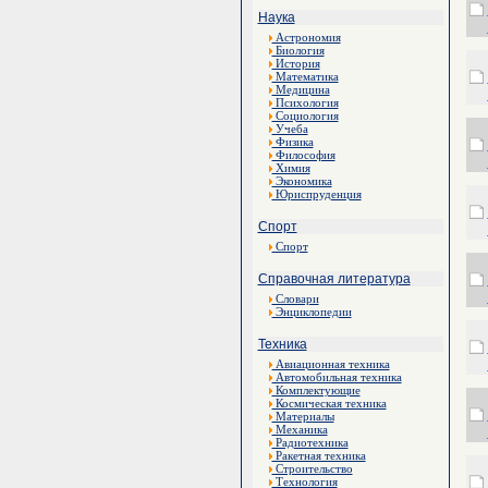
Наука
Астрономия
Биология
История
Математика
Медицина
Психология
Социология
Учеба
Физика
Философия
Химия
Экономика
Юриспруденция
Спорт
Спорт
Справочная литература
Словари
Энциклопедии
Техника
Авиационная техника
Автомобильная техника
Комплектующие
Космическая техника
Материалы
Механика
Радиотехника
Ракетная техника
Строительство
Технология