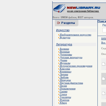
Всего:
19850
файлов,
8117
авторов.
Поиск
По
Искусство
Изобразительное искусство
Культура
БИ
Все
Литература
Сод
Боевики
Военные
Отс
Детективы
Детская литература
Драма
Журналы
Исторические произведения
Классика
Криминал
Лирика
Любовь
Мемуары
Научная-фантастика
Песни
Приключения
Сказки
Стихи
Триллеры
Фэнтези
Юмор