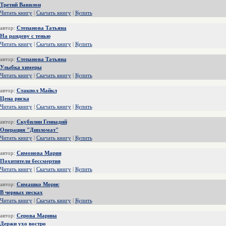
Третий Вавилон
Читать книгу
|
Скачать книгу
|
Купить
автор:
Степанова Татьяна
На рандеву с тенью
Читать книгу
|
Скачать книгу
|
Купить
автор:
Степанова Татьяна
Улыбка химеры
Читать книгу
|
Скачать книгу
|
Купить
автор:
Стакпол Майкл
Цена риска
Читать книгу
|
Скачать книгу
|
Купить
автор:
Скубилин Геннадий
Операция "Дипломат"
Читать книгу
|
Скачать книгу
|
Купить
автор:
Симонова Мария
Похитители бессмертия
Читать книгу
|
Скачать книгу
|
Купить
автор:
Симашко Морис
В черных песках
Читать книгу
|
Скачать книгу
|
Купить
автор:
Серова Марина
Держи ухо востро