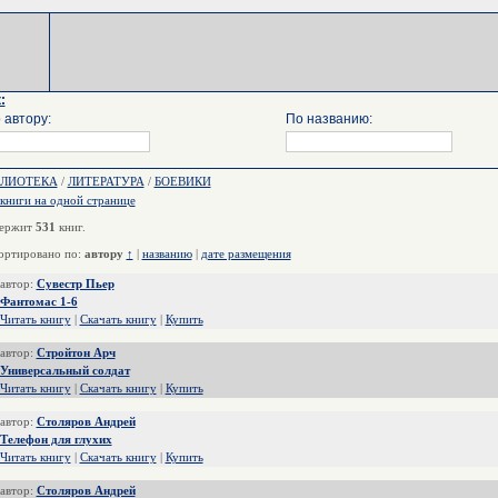
:
 автору:
По названию:
БЛИОТЕКА
/
ЛИТЕРАТУРА
/
БОЕВИКИ
 книги на одной странице
ержит
531
книг.
ортировано по:
автору
↑
|
названию
|
дате размещения
автор:
Сувестр Пьер
Фантомас 1-6
Читать книгу
|
Скачать книгу
|
Купить
автор:
Стройтон Арч
Универсальный солдат
Читать книгу
|
Скачать книгу
|
Купить
автор:
Столяров Андрей
Телефон для глухих
Читать книгу
|
Скачать книгу
|
Купить
автор:
Столяров Андрей