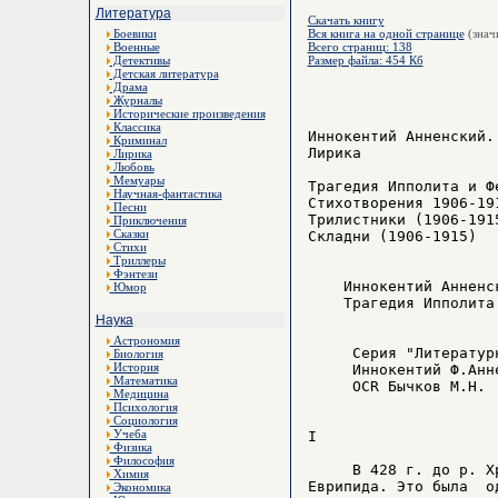
Литература
Скачать книгу
Боевики
Вся книга на одной странице
(знач
Военные
Всего страниц: 138
Детективы
Размер файла: 454 Кб
Детская литература
Драма
Журналы
Исторические произведения
Классика
Иннокентий Анненский.

Криминал
Лирика

Лирика
Любовь
Мемуары
Трагедия Ипполита и Фе
Научная-фантастика
Стихотворения 1906-191
Песни
Трилистники (1906-1915
Приключения
Сказки
Складни (1906-1915)

Стихи
Триллеры
Фэнтези
    Иннокентий Анненск
Юмор
    Трагедия Ипполита 
Наука
Астрономия
     Серия "Литературн
Биология
История
     Иннокентий Ф.Анн
Математика
     OCR Бычков М.Н.

Медицина
Психология
Социология
Учеба
I

Физика
Философия
     В 428 г. до р. Х
Химия
Еврипида. Это была  о
Экономика