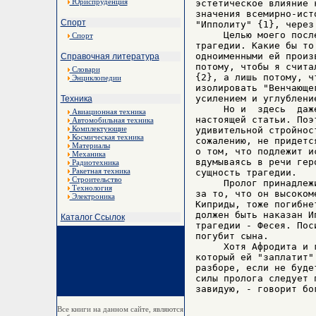
Юриспруденция
эстетическое влияние 
значения всемирно-ист
Спорт
"Ипполиту" {1}, через
     Целью моего посл
Спорт
трагедии. Какие бы то
одноименными ей произ
Справочная литература
потому, чтобы я счита
Словари
{2}, а лишь потому, ч
Энциклопедии
изолировать "Венчающе
усилением и углублени
Техника
     Но и  здесь  даж
Авиационная техника
настоящей статьи. Поэ
Автомобильная техника
Комплектующие
удивительной стройнос
Космическая техника
сожалению, не придетс
Материалы
о том, что подлежит и
Механика
вдумываясь в речи гер
Радиотехника
Ракетная техника
сущность трагедии.

Строительство
     Пролог принадлеж
Технология
за то, что он высоком
Электроника
Киприды, тоже погибне
должен быть наказан И
Каталог Ссылок
трагедии - Фесея. Пос
погубит сына.

     Хотя Афродита и 
который ей "заплатит"
разборе, если не буде
силы пролога следует 
Все книги на данном сайте, являются