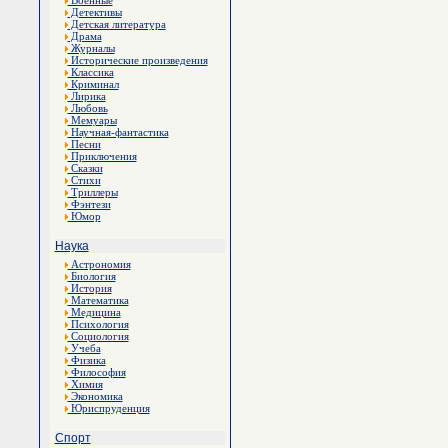
Военные
Детективы
Детская литература
Драма
Журналы
Исторические произведения
Классика
Криминал
Лирика
Любовь
Мемуары
Научная-фантастика
Песни
Приключения
Сказки
Стихи
Триллеры
Фэнтези
Юмор
Наука
Астрономия
Биология
История
Математика
Медицина
Психология
Социология
Учеба
Физика
Философия
Химия
Экономика
Юриспруденция
Спорт