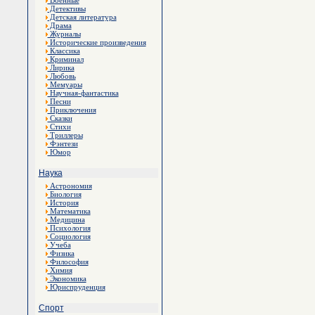
Военные
Детективы
Детская литература
Драма
Журналы
Исторические произведения
Классика
Криминал
Лирика
Любовь
Мемуары
Научная-фантастика
Песни
Приключения
Сказки
Стихи
Триллеры
Фэнтези
Юмор
Наука
Астрономия
Биология
История
Математика
Медицина
Психология
Социология
Учеба
Физика
Философия
Химия
Экономика
Юриспруденция
Спорт