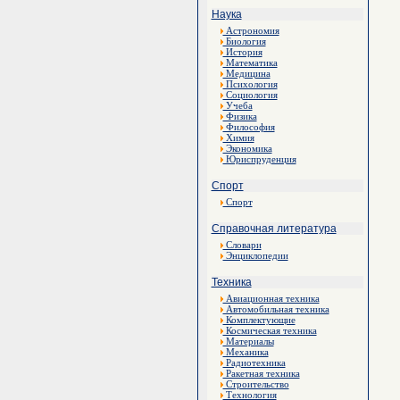
Наука
Астрономия
Биология
История
Математика
Медицина
Психология
Социология
Учеба
Физика
Философия
Химия
Экономика
Юриспруденция
Спорт
Спорт
Справочная литература
Словари
Энциклопедии
Техника
Авиационная техника
Автомобильная техника
Комплектующие
Космическая техника
Материалы
Механика
Радиотехника
Ракетная техника
Строительство
Технология