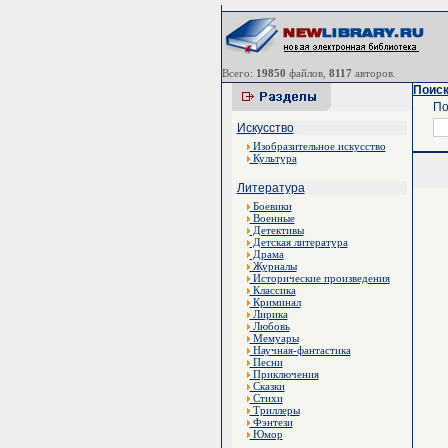
Всего:
19850
файлов,
8117
авторов.
Поиск
По
Искусство
Изобразительное искусство
Культура
Литература
Боевики
Военные
Детективы
Детская литература
Драма
Журналы
Исторические произведения
Классика
Криминал
Лирика
Любовь
Мемуары
Научная-фантастика
Песни
Приключения
Сказки
Стихи
Триллеры
Фэнтези
Юмор