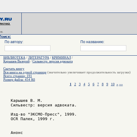
в.
Поиск:
По автору:
По названию:
БИБЛИОТЕКА
/
ЛИТЕРАТУРА
/
КРИМИНАЛ
/
Карышев Валерий
/
Сильвестр: версия адвоката
Скачать книгу
Вся книга на одной странице
(значительно увеличивает продолжительность загрузки)
Всего страниц: 191
Размер файла: 454 Кб
1
2
3
4
5
6
7
8
9
10
»
»»
   Карышев В. М.

   Сильвестр: версия адвоката.

   Изд-во "ЭКСМО-Пресс", 1999.

   OCR Палек, 1999 г.

   Анонс
