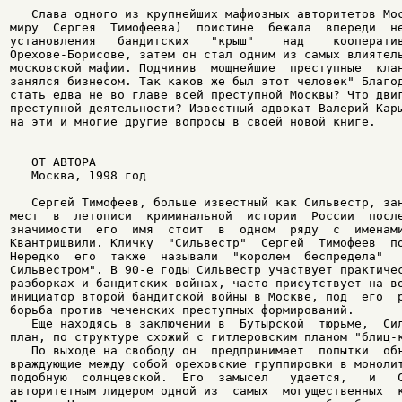
   Слава одного из крупнейших мафиозных авторитетов Мос
миру  Сергея  Тимофеева)  поистине  бежала  впереди  не
установления   бандитских   "крыш"    над    кооператив
Орехове-Борисове, затем он стал одним из самых влиятель
московской мафии. Подчинив  мощнейшие  преступные  клан
занялся бизнесом. Так каков же был этот человек" Благод
стать едва не во главе всей преступной Москвы? Что двиг
преступной деятельности? Известный адвокат Валерий Кары
на эти и многие другие вопросы в своей новой книге.

   ОТ АВТОРА

   Москва, 1998 год

   Сергей Тимофеев, больше известный как Сильвестр, зан
мест  в  летописи  криминальной  истории  России  после
значимости  его  имя  стоит  в  одном  ряду  с  именами
Квантришвили. Кличку  "Сильвестр"  Сергей  Тимофеев  по
Нередко  его  также  называли  "королем  беспредела"   
Сильвестром". В 90-е годы Сильвестр участвует практичес
разборках и бандитских войнах, часто присутствует на во
инициатор второй бандитской войны в Москве, под  его  р
борьба против чеченских преступных формирований.

   Еще находясь в заключении в  Бутырской  тюрьме,  Сил
план, по структуре схожий с гитлеровским планом "блиц-к
   По выходе на свободу он  предпринимает  попытки  объ
враждующие между собой ореховские группировки в монолит
подобную  солнцевской.  Его  замысел   удается,   и   С
авторитетным лидером одной из  самых  могущественных  к