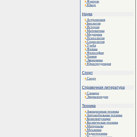
Фэнтези
Юмор
Наука
Астрономия
Биология
История
Математика
Медицина
Психология
Социология
Учеба
Физика
Философия
Химия
Экономика
Юриспруденция
Спорт
Спорт
Справочная литература
Словари
Энциклопедии
Техника
Авиационная техника
Автомобильная техника
Комплектующие
Космическая техника
Материалы
Механика
Радиотехника