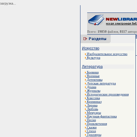
загрузка...
Всего:
19850
файлов,
8117
авторо
Искусство
Изобразительное искусство
Культура
Литература
Боевики
Военные
Детективы
Детская литература
Драма
Журналы
Исторические произведения
Классика
Криминал
Лирика
Любовь
Мемуары
Научная-фантастика
Песни
Приключения
Сказки
Стихи
Триллеры