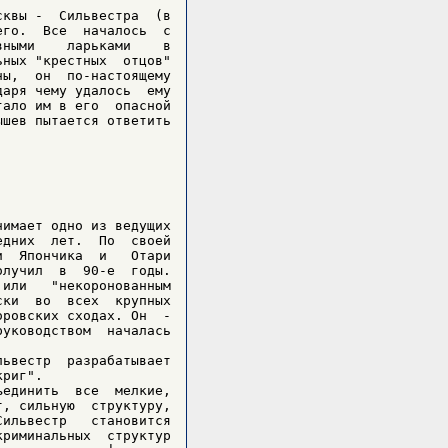
квы -  Сильвестра  (в

го.  Все  началось  с

ными    ларьками    в

ных "крестных  отцов"

ы,  он  по-настоящему

аря чему удалось  ему

ало им в его  опасной

шев пытается ответить

имает одно из ведущих

дних  лет.  По  своей

  Япончика  и   Отари

лучил  в  90-е  годы.

или   "некоронованным

ки  во  всех  крупных

ровских сходах. Он  -

уководством  началась

ьвестр  разрабатывает

риг".

единить  все  мелкие,

, сильную  структуру,

ильвестр   становится

риминальных  структур
