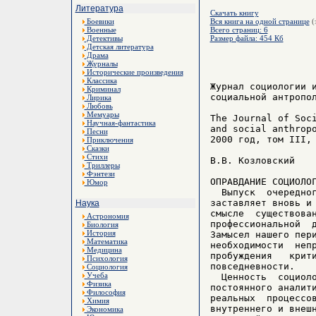
Литература
Скачать книгу
Боевики
Вся книга на одной странице
(
Военные
Всего страниц: 6
Детективы
Размер файла: 454 Кб
Детская литература
Драма
Журналы
Исторические произведения
Классика
Журнал социологии и
Криминал
социальной антропол
Лирика
Любовь
Мемуары
The Journal of Soci
Научная-фантастика
and social anthropo
Песни
2000 год, том III, 
Приключения
Сказки
Стихи
В.В. Козловский

Триллеры
Фэнтези
ОПРАВДАНИЕ СОЦИОЛОГ
Юмор
  Выпуск  очередног
заставляет вновь и 
Наука
смысле  существован
Астрономия
профессиональной  д
Биология
История
Замысел нашего пери
Математика
необходимости  непр
Медицина
пробуждения   крити
Психология
повседневности.

Социология
Учеба
  Ценность  социоло
Физика
постоянного аналити
Философия
реальных  процессов
Химия
внутреннего и внешн
Экономика