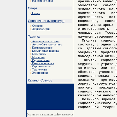
Юриспруденция
чрезвычайно важно д
обществом   самого 
Спорт
человеческого  нача
политического   пор
Спорт
идентичность - вот 
социолога,   социал
Справочная литература
социогуманитарных  
Словари
ответственность   с
Энциклопедии
меняющегося  "совре
научном отражении х
Техника
  Мыслить  социолог
Авиационная техника
состоит, с одной ст
Автомобильная техника
Комплектующие
со  здравым смыслом
Космическая техника
обыденное  представ
Материалы
повседневной жизни,
Механика
-  внутри  социолог
Радиотехника
Ракетная техника
ведущих  к утрате д
Строительство
антитезы.  Они  под
Технология
общество  ученого н
Электроника
социологических  су
познанию   противор
Каталог Ссылок
форму, которую можн
поэтому   приходитс
социологического  з
казалось бы непокол
  Возникло широкое 
социологического су
Все книги на данном сайте, являются