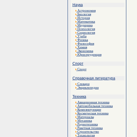
Наука
Астрономия
Биология
История
Математика
Медицина
Психология
Социология
Учеба
Физика
Философия
Химия
Экономика
Юриспруденция
Спорт
Спорт
Справочная литература
Словари
Энциклопедии
Техника
Авиационная техника
Автомобильная техника
Комплектующие
Космическая техника
Материалы
Механика
Радиотехника
Ракетная техника
Строительство
Технология