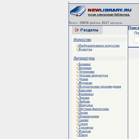
Всего:
19850
файлов,
8117
авторов.
Поиск
По
Искусство
Изобразительное искусство
Культура
Литература
Боевики
Военные
Детективы
Детская литература
Драма
Журналы
Исторические произведения
Классика
Криминал
Лирика
Любовь
Мемуары
Научная-фантастика
Песни
Приключения
Сказки
Стихи
Триллеры
Фэнтези
Юмор