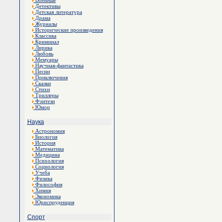
Военные
Детективы
Детская литература
Драма
Журналы
Исторические произведения
Классика
Криминал
Лирика
Любовь
Мемуары
Научная-фантастика
Песни
Приключения
Сказки
Стихи
Триллеры
Фэнтези
Юмор
Наука
Астрономия
Биология
История
Математика
Медицина
Психология
Социология
Учеба
Физика
Философия
Химия
Экономика
Юриспруденция
Спорт