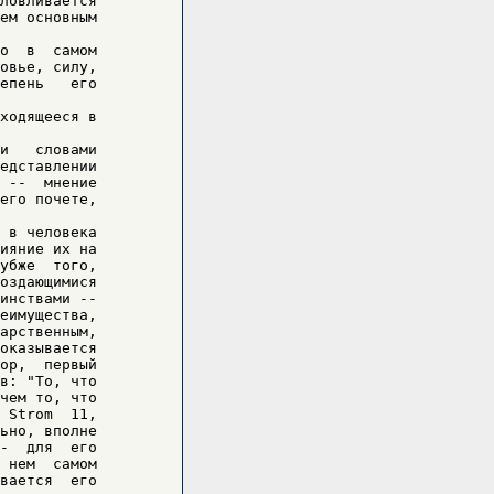
ловливается

ем основным

о  в  самом

овье, силу,

епень   его

ходящееся в

и   словами

едставлении

 --  мнение

его почете,

 в человека

ияние их на

убже  того,

оздающимися

инствами --

еимущества,

арственным,

оказывается

ор,  первый

в: "То, что

чем то, что

 Strom  11,

ьно, вполне

-  для  его

 нем  самом

вается  его
