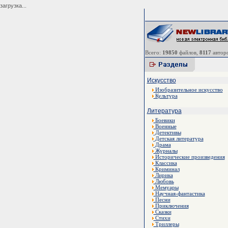
загрузка...
Всего:
19850
файлов,
8117
авторо
Искусство
Изобразительное искусство
Культура
Литература
Боевики
Военные
Детективы
Детская литература
Драма
Журналы
Исторические произведения
Классика
Криминал
Лирика
Любовь
Мемуары
Научная-фантастика
Песни
Приключения
Сказки
Стихи
Триллеры