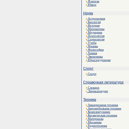
Фэнтези
Юмор
Наука
Астрономия
Биология
История
Математика
Медицина
Психология
Социология
Учеба
Физика
Философия
Химия
Экономика
Юриспруденция
Спорт
Спорт
Справочная литература
Словари
Энциклопедии
Техника
Авиационная техника
Автомобильная техника
Комплектующие
Космическая техника
Материалы
Механика
Радиотехника