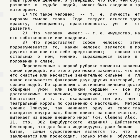
лишь тройное деление, я утверждаю, что все, чем обус
различие  в  судьбе  людей,  может быть сведено к тр
категориям.

     1) Что такое человек:  --  т.  е.  личность  ег
широком  смысле  слова.  Сюда  следует  отнести здор
красоту,  темперамент,  нравственность,  ум   и   ст
развития.

     2)  Что  человек  имеет: -- т. е. имущество, на
его собственности или владении.

     3)  Что  представляет   собою   человек;   этим
подразумевается  то,  каким  человек  является  в пр
других: как они его себе представляют; -- словом это
остальных  о  нем,  мнение,  выражающееся  вовне  в 
положении и славе.

     Перечисленные в первой рубрике элементы вложены
самой природой; из этого уже можно заключить, что вл
его счастье или несчастье значительно сильнее  и  гл
какое оказывается факторами двух других категорий, с
силами людей. По сравнению с истинными личными досто
обширным   умом   или  великим  сердцем  --  все  пр
доставляемые  положением,  рождением,  хотя   бы   ц
богатством   и  т.  п.  оказываются  тем  же,  чем  
театральный король по сравнению с настоящим.  Метрод
ученик  Эпикура,  так  начинает  одну  из  своих гла
находится внутри нас, более влияет на наше счастье, 
вытекает из вещей внешнего мира" (см. Clemens Alex. 
21,  стр.  362  Вюрцбургского  издания) . Действител
бесспорно, что для блага индивидуума, даже больше  -
бытия,   самым  существенным  является  то,  что  в 
заключается или происходит. Только этим и  обусловли