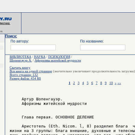
в.
Поиск:
По автору:
По названию:
БИБЛИОТЕКА
/
НАУКА
/
ПСИХОЛОГИЯ
/
Шопенгауэр А.
/
Афоризмы житейской мудрости
Скачать книгу
Вся книга на одной странице
(значительно увеличивает продолжительность загрузки)
Всего страниц: 132
Размер файла: 454 Кб
1
2
3
4
5
6
7
8
9
10
»
»»
     Артур Шопенгауэр.

     Афоризмы житейской мудрости

     Глава первая. ОСНОВНОЕ ДЕЛЕНИЕ

     Аристотель (Eth. Nicom. l, 8) разделил блага  ч
жизни на 3 группы: блага внешние, духовные и телесны